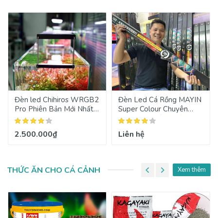
Đèn led Chihiros WRGB2
Đèn Led Cá Rồng MAYIN
Pro Phiên Bản Mới Nhất
Super Colour Chuyên
2022
Dụng Cho Cá Huyết Long
90cm
2.500.000₫
Liên hệ
THỨC ĂN CHO CÁ CẢNH
Xem thêm