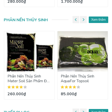
280.000₫
1.700.000₫
PHÂN NỀN THỦY SINH
Xem thêm
Phân Nền Thủy Sinh
Phân Nền Thủy Sinh
Mater Soil Sản Phẩm Đến
AquaFor Topsoil
Từ Nhật Bản
260.000₫
85.000₫