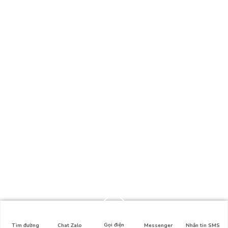
Gọi điện
Tìm đường
Chat Zalo
Messenger
Nhắn tin SMS