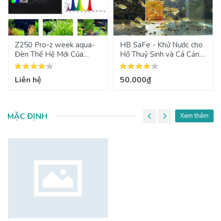
Z250 Pro-z week aqua-
HB SaFe - Khử Nước cho
Đèn Thế Hệ Mới Của
Hồ Thuỷ Sinh và Cá Cảnh
Week Aqua 2024
Siêu Tốc
Liên hệ
50.000₫
MẶC ĐỊNH
Xem thêm