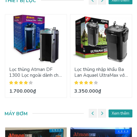
THIẾT BỊ LỌC
Xem thêm
Lọc thùng Atman DF
Lọc thùng nhập khẩu Ba
1300 Lọc ngoài dành cho
Lan Aquael UltraMax với
hồ cá cảnh tầm trung
nhiều mẫu mã
1.700.000₫
3.350.000₫
MÁY BƠM
Xem thêm