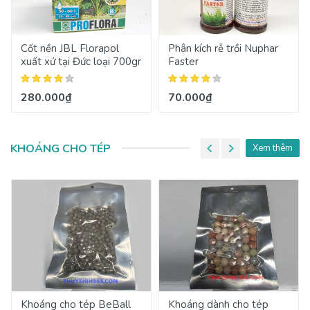
Cốt nền JBL Florapol
Phân kích rễ trồi Nuphar
xuất xứ tại Đức loại 700gr
Faster
280.000₫
70.000₫
KHOÁNG CHO TÉP
Xem thêm
Khoáng cho tép BeBall
Khoáng dành cho tép