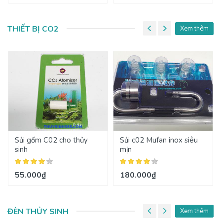
THIẾT BỊ CO2
Xem thêm
Sủi gốm C02 cho thủy
Sủi c02 Mufan inox siêu
sinh
mịn
55.000₫
180.000₫
ĐÈN THỦY SINH
Xem thêm