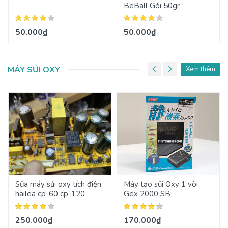
BeBall Gói 50gr
50.000₫
50.000₫
MÁY SỦI OXY
Xem thêm
Sửa máy sủi oxy tích điện
Máy tạo sủi Oxy 1 vòi
hailea cp-60 cp-120
Gex 2000 SB
250.000₫
170.000₫