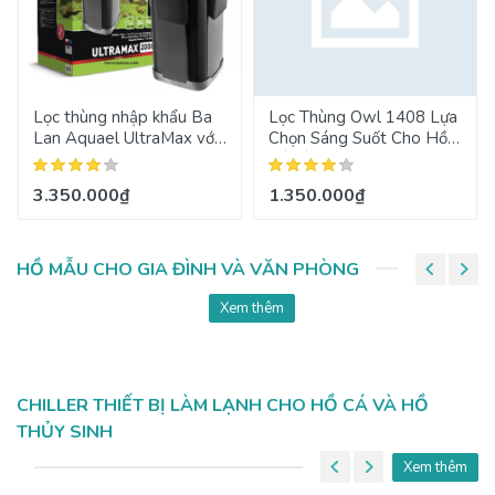
Lọc thùng nhập khẩu Ba
Lọc Thùng Owl 1408 Lựa
Lan Aquael UltraMax với
Chọn Sáng Suốt Cho Hồ
nhiều mẫu mã
Cá Và Hồ Thủy Sinh
3.350.000₫
1.350.000₫
HỒ MẪU CHO GIA ĐÌNH VÀ VĂN PHÒNG
Xem thêm
CHILLER THIẾT BỊ LÀM LẠNH CHO HỒ CÁ VÀ HỒ
THỦY SINH
Xem thêm