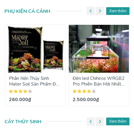
PHỤ KIỆN CÁ CẢNH
Xem thêm
Phân Nền Thủy Sinh
Đèn led Chihiros WRGB2
Mater Soil Sản Phẩm Đến
Pro Phiên Bản Mới Nhất
Từ Nhật Bản
2022
260.000₫
2.500.000₫
CÂY THỦY SINH
Xem thêm