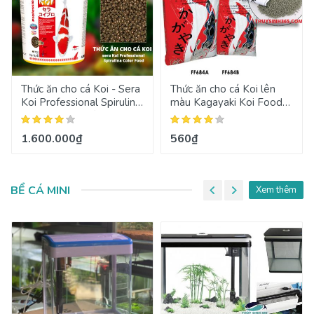
Thức ăn cho cá Koi - Sera
Thức ăn cho cá Koi lên
Koi Professional Spirulina
màu Kagayaki Koi Food
Color Food Xuất Xứ Tại
Spirulina
Đức
1.600.000₫
560₫
BỂ CÁ MINI
Xem thêm