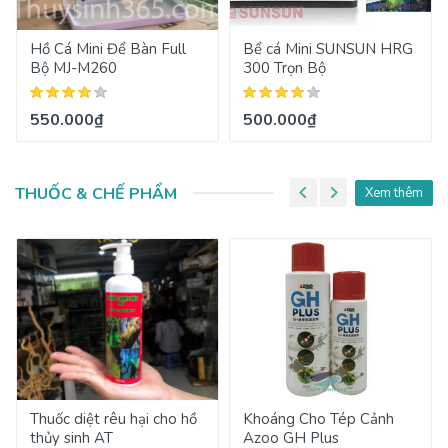
Hồ Cá Mini Để Bàn Full
Bể cá Mini SUNSUN HRG
Bộ MJ-M260
300 Trọn Bộ
550.000₫
500.000₫
THUỐC & CHẾ PHẨM
Xem thêm
Thuốc diệt rêu hại cho hồ
Khoáng Cho Tép Cảnh
thủy sinh AT
Azoo GH Plus