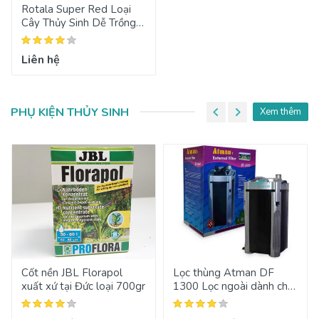
Rotala Super Red Loại
Cây Thủy Sinh Dễ Trồng
Mà Lại Khó Đẹp
Liên hệ
PHỤ KIỆN THỦY SINH
Xem thêm
Cốt nền JBL Florapol
Lọc thùng Atman DF
xuất xứ tại Đức loại 700gr
1300 Lọc ngoài dành cho
hồ cá cảnh tầm trung