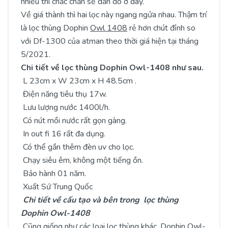
nhiều thì chắc chắn sẽ đắn đo ở đây.
Về giá thành thì hai lọc này ngang ngửa nhau. Thậm trí
là lọc thùng Dophin
Owl 1408
rẻ hơn chút đỉnh so
với Df-1300 của atman theo thời giá hiện tại tháng
5/2021.
Chi tiết về lọc thùng Dophin Owl-1408 như sau.
L 23cm x W 23cm x H 48.5cm .
Điện năng tiêu thụ 17w.
Lưu lượng nước 1400l/h.
Có nút mồi nước rất gọn gàng.
In out fi 16 rất đa dụng.
Có thể gắn thêm đèn uv cho lọc.
Chạy siêu êm, không một tiếng ồn.
Bảo hành 01 năm.
Xuất Sứ Trung Quốc
Chi tiết về cấu tạo và bên trong lọc thùng
Dophin Owl-1408
Cũng giống như các loại lọc thùng khác, Dophin Owl-