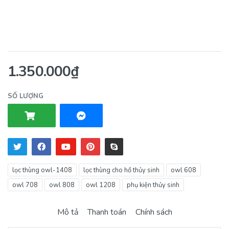
1.350.000₫
SỐ LƯỢNG
lọc thùng owl-1408
lọc thùng cho hồ thủy sinh
owl 608
owl 708
owl 808
owl 1208
phụ kiện thủy sinh
Mô tả
Thanh toán
Chính sách