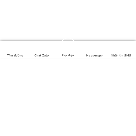
Gọi điện
Tìm đường
Chat Zalo
Messenger
Nhắn tin SMS
Liên hệ
Địa chỉ: Hẻm số 1, Lê Lợi, Phường 4, Gò Vấp, HCM
Hotline: 0911.326.212
Email:
thuysinh365@gmail.com
Bản đồ
Tổng quan