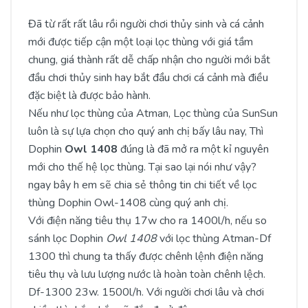
Đã từ rất rất lâu rồi người chơi thủy sinh và cá cảnh
mới được tiếp cận một loại lọc thùng với giá tầm
chung, giá thành rất dễ chấp nhận cho người mới bắt
đầu chơi thủy sinh hay bắt đầu chơi cá cảnh mà điều
đặc biệt là được bảo hành.
Nếu như lọc thùng của Atman, Lọc thùng của SunSun
luôn là sự lựa chọn cho quý anh chị bấy lâu nay, Thì
Dophin
Owl 1408
đúng là đã mở ra một kỉ nguyên
mới cho thế hệ lọc thùng. Tại sao lại nói như vậy?
ngay bây h em sẽ chia sẻ thông tin chi tiết về lọc
thùng Dophin Owl-1408 cùng quý anh chị.
Với điện năng tiêu thụ 17w cho ra 1400l/h, nếu so
sánh lọc Dophin
Owl 1408
với lọc thùng Atman-Df
1300 thì chung ta thấy được chênh lệnh điện năng
tiêu thụ và lưu lượng nước là hoàn toàn chênh lệch.
Df-1300 23w. 1500l/h. Với người chơi lâu và chơi