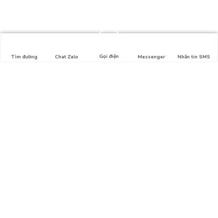
Gọi điện
Tìm đường
Chat Zalo
Messenger
Nhắn tin SMS
Liên hệ
Địa chỉ: Hẻm số 1, Lê Lợi, Phường 4, Gò Vấp, HCM
Hotline: 0911.326.212
Email:
thuysinh365@gmail.com
Bản đồ
Tổng quan
Giới thiệu
Liên hệ