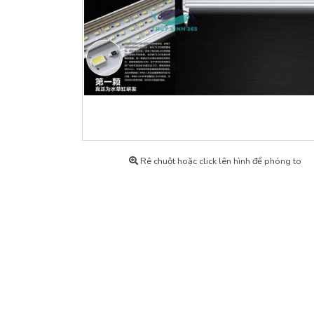
Máy Bơm
Khoáng Cho Tép
Máy Sủi Oxy
Thiết bị Co2
Thức Ăn Cho Cá Cảnh
Thuốc & Chế Phẩm
Rê chuột hoặc click lên hình để phóng to
Tép Cảnh Và Cá Cảnh
Phụ kiện cá cảnh
Hàng Chính Hãng Có Bảo Hành
Hồ Thủy Sinh Mẫu
Máy Lạnh, Chiller Làm Lạnh