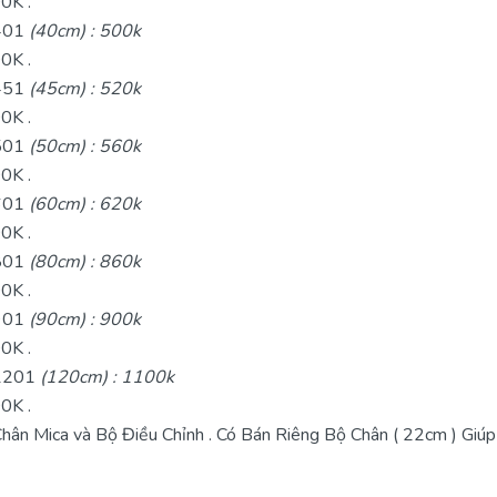
00K .
A401
(40cm) : 500k
00K .
A451
(45cm) : 520k
00K .
A501
(50cm) : 560k
00K .
A601
(60cm) : 620k
00K .
A801
(80cm) : 860k
00K .
A901
(90cm) : 900k
00K .
A1201
(120cm) : 1100k
00K .
n Mica và Bộ Điều Chỉnh . Có Bán Riêng Bộ Chân ( 22cm ) Giúp