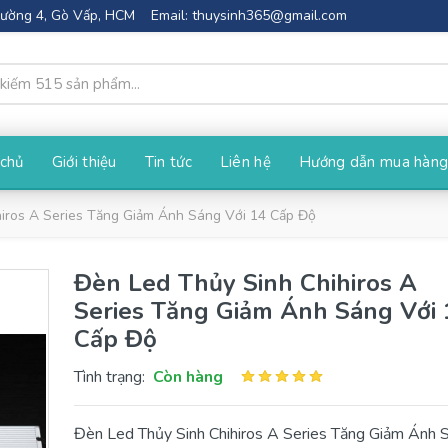
Phường 4, Gò Vấp, HCM
Email:
thuysinh365@gmail.com
 chủ
Giới thiệu
Tin tức
Liên hệ
Hướng dẫn mua hàn
hiros A Series Tăng Giảm Ánh Sáng Với 14 Cấp Độ
Đèn Led Thủy Sinh Chihiros A
Series Tăng Giảm Ánh Sáng Với 
Cấp Độ
Tình trạng:
Còn hàng
Đèn Led Thủy Sinh Chihiros A Series Tăng Giảm Ánh 