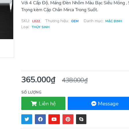
Với 4 Cấp Độ, Máng Đèn Nhôm Màu Bạc Siêu Mỏng ,
Trọng kèm Cặp Chân Mirca Trong Suốt.
SKU:
Thương hiệu:
Danh mục:
L022
OEM
MẶC ĐỊNH
Loại:
THỦY SINH
365.000₫
438.000₫
SỐ LƯỢNG
Liên hệ
Message