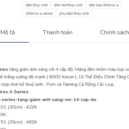
đèn thủy sinh
đèn led thủy sinh
đèn led chihiros a
chihiros a series
phụ kiện thủy sinh
Mô tả
Thanh toán
Chính sách
ries
tăng giảm ánh sáng với 4 cấp độ, Máng đèn nhôm màu bạc si
ull trắng cuờng độ mạnh ( 8000 Kelvin ), Có Thể Điều Chỉnh Tăn
 hợp chơi hồ thuỷ sinh , Pom và Tanning Cá Rồng Các Loại .
iros A Series:
A301
(30cm) : 420k
00K .
A351
(35cm) : 460k