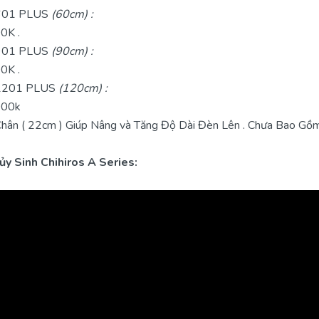
01 PLUS
(60cm) :
00K .
01 PLUS
(90cm) :
00K .
201 PLUS
(120cm) :
000k
n ( 22cm ) Giúp Nâng và Tăng Độ Dài Đèn Lên . Chưa Bao Gồm B
y Sinh Chihiros A Series: