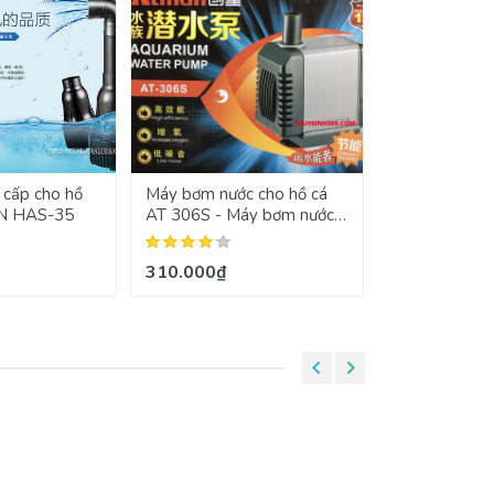
cấp cho hồ
Máy bơm nước cho hồ cá
Cốt nền JBL F
AN HAS-35
AT 306S - Máy bơm nước
350gr
mini Atman 306s
310.000₫
160.000₫