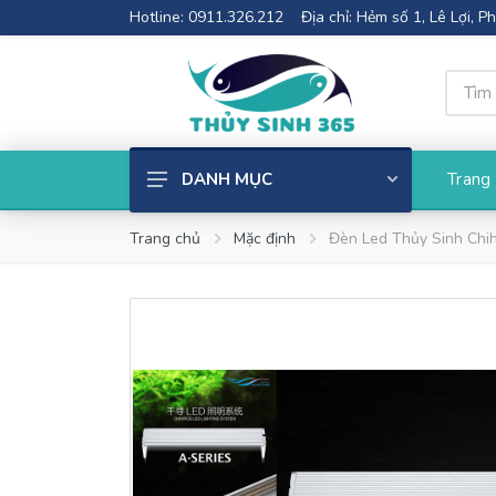
Hotline: 0911.326.212
Địa chỉ: Hẻm số 1, Lê Lợi, 
Trang
DANH MỤC
Cây thủy sinh
Trang chủ
Mặc định
Đèn Led Thủy Sinh Chi
Phụ kiện thủy sinh
Bể cá mini
Thiết Bị Lọc
Đèn Thủy Sinh
Phân nền thủy sinh
Cốt nền