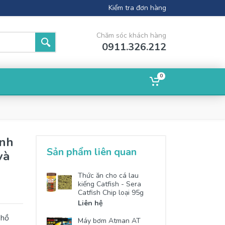
Kiểm tra đơn hàng
Chăm sóc khách hàng
0911.326.212
0
g
ính
Sản phẩm liên quan
và
Thức ăn cho cá lau
kiếng Catfish - Sera
Catfish Chip loại 95g
Liên hệ
 hồ
Máy bơm Atman AT