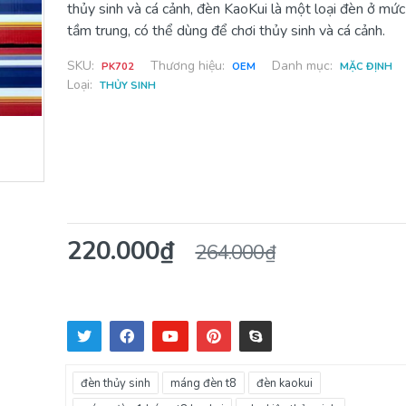
thủy sinh và cá cảnh, đèn KaoKui là một loại đèn ở mức
tầm trung, có thể dùng để chơi thủy sinh và cá cảnh.
SKU:
Thương hiệu:
Danh mục:
PK702
OEM
MẶC ĐỊNH
Loại:
THỦY SINH
220.000₫
264.000₫
đèn thủy sinh
máng đèn t8
đèn kaokui