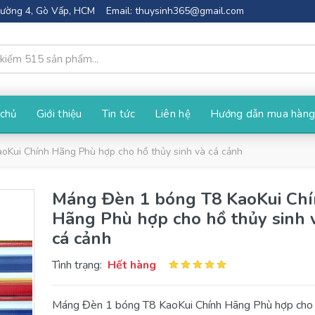
Phường 4, Gò Vấp, HCM
Email:
thuysinh365@gmail.com
 chủ
Giới thiệu
Tin tức
Liên hệ
Hướng dẫn mua hàn
oKui Chính Hãng Phù hợp cho hồ thủy sinh và cá cảnh
Máng Đèn 1 bóng T8 KaoKui Ch
Hãng Phù hợp cho hồ thủy sinh 
cá cảnh
Tình trạng:
Hết hàng
Máng Đèn 1 bóng T8 KaoKui Chính Hãng Phù hợp cho