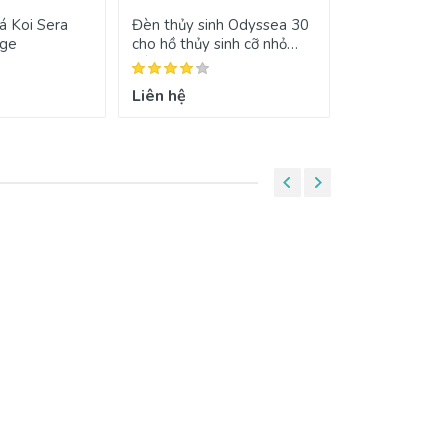
á Koi Sera
Đèn thủy sinh Odyssea 30
Máy bơm hút 
rge
cho hồ thủy sinh cỡ nhỏ
SOBO WP-3
bóng Compact
Liên hệ
220.000₫