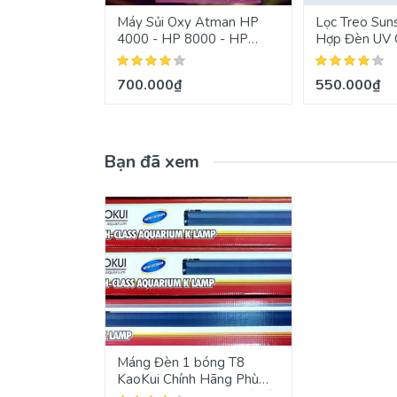
Máy Sủi Oxy Atman HP
Lọc Treo Sun
4000 - HP 8000 - HP
Hợp Đèn UV 
12000
700.000₫
550.000₫
Bạn đã xem
Máng Đèn 1 bóng T8
KaoKui Chính Hãng Phù
hợp cho hồ thủy sinh và cá