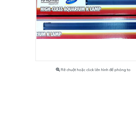
Máy Bơm
Khoáng Cho Tép
Máy Sủi Oxy
Thiết bị Co2
Thức Ăn Cho Cá Cảnh
Thuốc & Chế Phẩm
Rê chuột hoặc click lên hình để phóng to
Tép Cảnh Và Cá Cảnh
Phụ kiện cá cảnh
Hàng Chính Hãng Có Bảo Hành
Hồ Thủy Sinh Mẫu
Máy Lạnh, Chiller Làm Lạnh