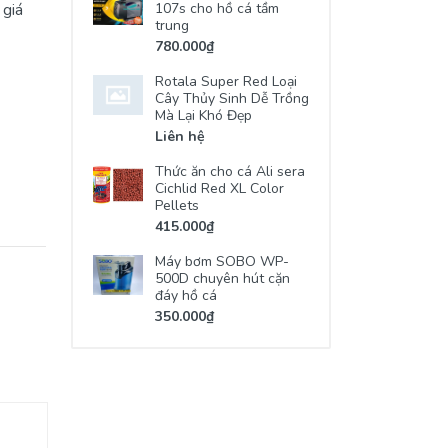
 giá
107s cho hồ cá tầm
trung
780.000₫
Rotala Super Red Loại
Cây Thủy Sinh Dễ Trồng
Mà Lại Khó Đẹp
Liên hệ
Thức ăn cho cá Ali sera
Cichlid Red XL Color
Pellets
415.000₫
Máy bơm SOBO WP-
500D chuyên hút cặn
đáy hồ cá
350.000₫