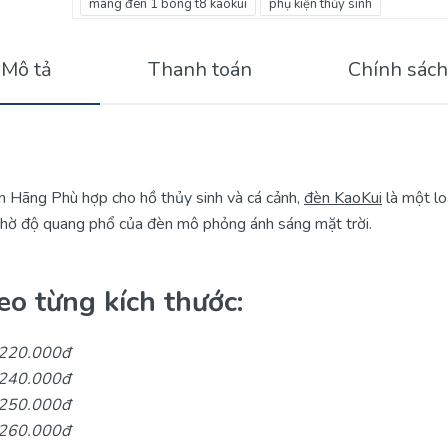
máng đèn 1 bóng t8 kaokui
phụ kiện thủy sinh
Mô tả
Thanh toán
Chính sách
h Hãng Phù hợp cho hồ thủy sinh và cá cảnh,
đèn KaoKui
là một lo
 nhờ độ quang phổ của đèn mô phỏng ánh sáng mặt trời.
eo từng kích thước:
220.000đ
240.000đ
250.000đ
260.000đ