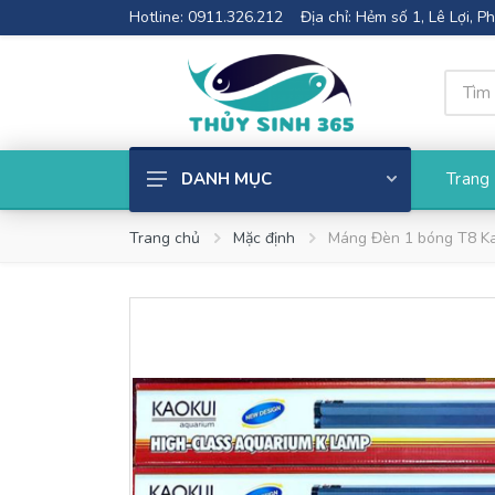
Hotline: 0911.326.212
Địa chỉ: Hẻm số 1, Lê Lợi, 
Trang
DANH MỤC
Cây thủy sinh
Trang chủ
Mặc định
Máng Đèn 1 bóng T8 Ka
Phụ kiện thủy sinh
Bể cá mini
Thiết Bị Lọc
Đèn Thủy Sinh
Phân nền thủy sinh
Cốt nền