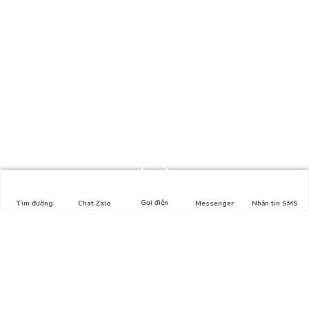
Gọi điện
Tìm đường
Chat Zalo
Messenger
Nhắn tin SMS
Liên hệ
Địa chỉ: Hẻm số 1, Lê Lợi, Phường 4, Gò Vấp, HCM