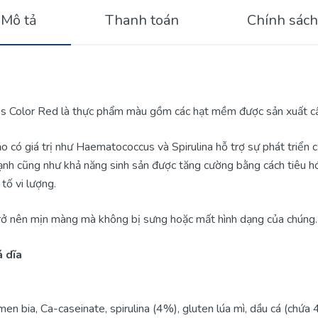
Mô tả
Thanh toán
Chính sách
us Color Red là thực phẩm màu gồm các hạt mềm được sản xuất cẩn
ảo có giá trị như Haematococcus và Spirulina hỗ trợ sự phát triể
ạnh cũng như khả năng sinh sản được tăng cường bằng cách tiêu hóa
tố vi lượng.
trở nên mịn màng mà không bị sưng hoặc mất hình dạng của chúng.
á dĩa
men bia, Ca-caseinate, spirulina (4%), gluten lúa mì, dầu cá (chứ