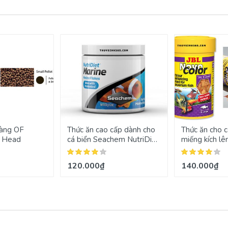
vàng OF
Thức ăn cao cấp dành cho
Thức ăn cho 
n Head
cá biển Seachem NutriDiet
miếng kích lê
Marine Flakes
NovoColor
120.000₫
140.000₫