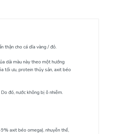
 thận cho cá dĩa vàng / đỏ.
n của dải màu này theo một hướng
 tối ưu, protein thủy sản, axit béo
 Do đó, nước không bị ô nhiễm.
a 49% axit béo omega), nhuyễn thể,