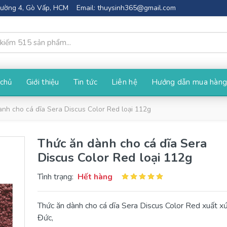
Phường 4, Gò Vấp, HCM
Email:
thuysinh365@gmail.com
 chủ
Giới thiệu
Tin tức
Liên hệ
Hướng dẫn mua hàn
nh cho cá dĩa Sera Discus Color Red loại 112g
Thức ăn dành cho cá dĩa Sera
Discus Color Red loại 112g
Tình trạng:
Hết hàng
Thức ăn dành cho cá dĩa Sera Discus Color Red xuất xứ
Đức,