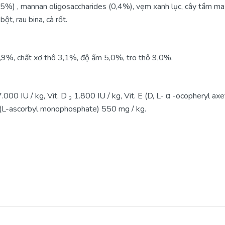
) , mannan oligosaccharides (0,4%), vẹm xanh lục, cây tầm ma ch
bột, rau bina, cà rốt.
,9%, chất xơ thô 3,1%, độ ẩm 5,0%, tro thô 9,0%.
.000 IU / kg, Vit. D
1.800 IU / kg, Vit. E (D, L-
α
-ocopheryl axet
3
C (L-ascorbyl monophosphate) 550 mg / kg.