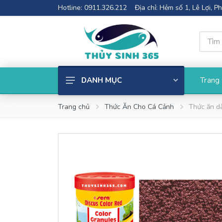
Hotline: 0911.326.212
Địa chỉ: Hẻm số 1, Lê Lợi, 
Trang
DANH MỤC
Cây thủy sinh
Trang chủ
Thức Ăn Cho Cá Cảnh
Thức ăn dà
Phụ kiện thủy sinh
Bể cá mini
Thiết Bị Lọc
Đèn Thủy Sinh
Phân nền thủy sinh
Cốt nền