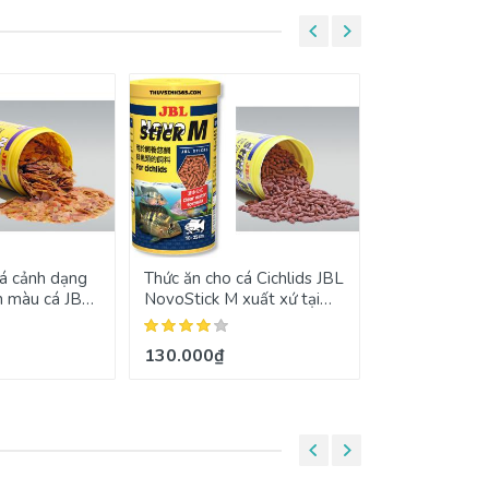
cá cảnh dạng
Thức ăn cho cá Cichlids JBL
Thức ăn cho 
n màu cá JBL
NovoStick M xuất xứ tại
Gex Goldfish
Đức
Probio Mini F
130.000₫
65.000₫