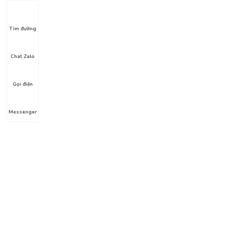
Tìm đường
Chat Zalo
Gọi điện
Messenger
Liên hệ
Địa chỉ: Hẻm số 1, Lê Lợi, Phường 4, Gò Vấp, HC
Hotline: 0911.326.212