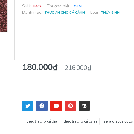
SKU:
Thương hiệu:
F069
OEM
Danh mục:
Loại:
THỨC ĂN CHO CÁ CẢNH
THỦY SINH
180.000₫
216.000₫
thức ăn cho cá dĩa
thức ăn cho cá cảnh
sera discus color