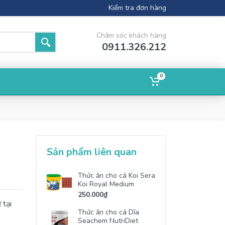
Kiểm tra đơn hàng
Chăm sóc khách hàng
0911.326.212
0
g
Sản phẩm liên quan
Thức ăn cho cá Koi Sera
Koi Royal Medium
250.000₫
 tại
Thức ăn cho cá Dĩa
Seachem NutriDiet