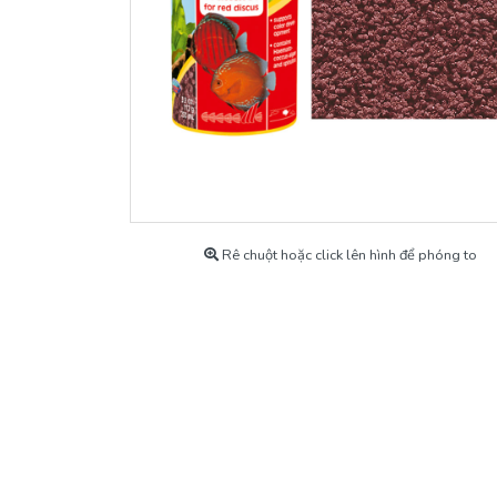
Máy Bơm
Khoáng Cho Tép
Máy Sủi Oxy
Thiết bị Co2
Thức Ăn Cho Cá Cảnh
Thuốc & Chế Phẩm
Rê chuột hoặc click lên hình để phóng to
Tép Cảnh Và Cá Cảnh
Phụ kiện cá cảnh
Hàng Chính Hãng Có Bảo Hành
Hồ Thủy Sinh Mẫu
Máy Lạnh, Chiller Làm Lạnh