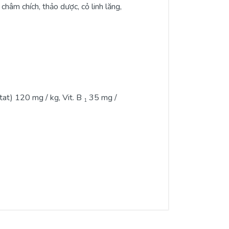
âm chích, thảo dược, cỏ linh lăng,
at) 120 mg / kg, Vit. B
35 mg /
1