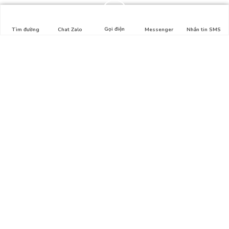
Gọi điện
Tìm đường
Chat Zalo
Messenger
Nhắn tin SMS
Liên hệ
Địa chỉ: Hẻm số 1, Lê Lợi, Phường 4, Gò Vấp, HCM
Hotline: 0911.326.212
Email:
thuysinh365@gmail.com
Bản đồ
Tổng quan
Giới thiệu
Liên hệ
Chính sách mua hàng
Hướng dẫn mua hàng