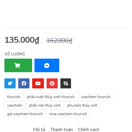
135.000₫
162.000₫
SỐ LƯỢNG
flourish
phân nước thủy sinh flourish
seachem flourish
seachem
phân nền thủy sinh
phụ kiện thủy sinh
giá seachem flourish
mua seachem flourish
Mô tả
Thanh toán
Chính sách