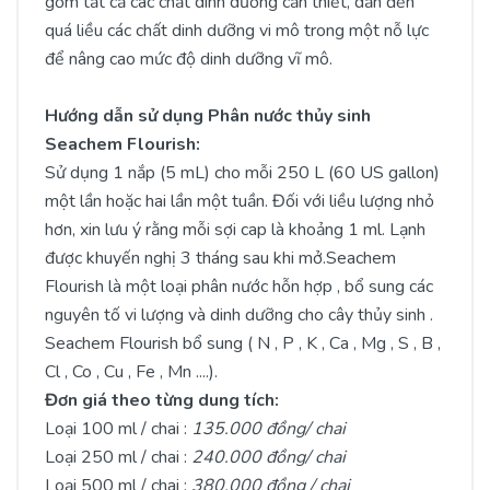
gồm tất cả các chất dinh dưỡng cần thiết, dẫn đến
quá liều các chất dinh dưỡng vi mô trong một nỗ lực
để nâng cao mức độ dinh dưỡng vĩ mô.
Hướng dẫn sử dụng Phân nước thủy sinh
Seachem Flourish:
Sử dụng 1 nắp (5 mL) cho mỗi 250 L (60 US gallon)
một lần hoặc hai lần một tuần. Đối với liều lượng nhỏ
hơn, xin lưu ý rằng mỗi sợi cap là khoảng 1 ml. Lạnh
được khuyến nghị 3 tháng sau khi mở.Seachem
Flourish là một loại phân nước hỗn hợp , bổ sung các
nguyên tố vi lượng và dinh dưỡng cho cây thủy sinh .
Seachem Flourish bổ sung ( N , P , K , Ca , Mg , S , B ,
Cl , Co , Cu , Fe , Mn ....).
Đơn giá theo từng dung tích:
Loại 100 ml / chai :
135.000 đồng/ chai
Loại 250 ml / chai :
240.000 đồng/ chai
Loại 500 ml / chai :
380.000 đồng / chai