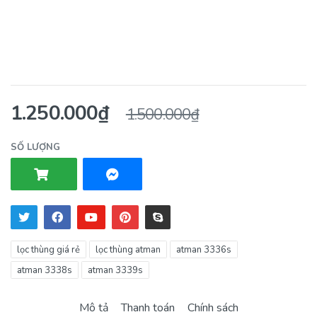
1.250.000₫
1.500.000₫
SỐ LƯỢNG
lọc thùng giá rẻ
lọc thùng atman
atman 3336s
atman 3338s
atman 3339s
Mô tả
Thanh toán
Chính sách