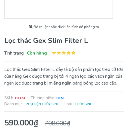
Rê chuột hoặc click lên hình để phóng to
Lọc thác Gex Slim Filter L
Tình trạng:
Còn hàng
Lọc thác Gex Slim Filter L đây là bộ sản phẩm lọc treo cỡ lớn
của hãng Gex được trang bị tới 4 ngăn lọc, các vách ngăn của
ngăn lọc được trang bị miếng ngăn bằng bông lọc cao cấp.
SKU:
Thương hiệu:
PK164
OEM
Danh mục:
Loại:
PHỤ KIỆN THỦY SINH
THỦY SINH
590.000₫
708.000₫