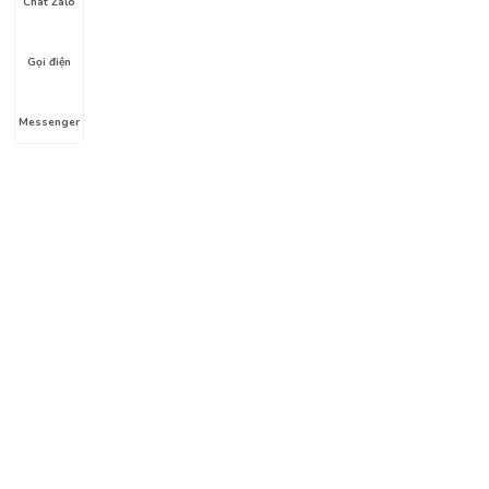
Chat Zalo
Gọi điện
Messenger
Liên hệ
Địa chỉ: Hẻm số 1, Lê Lợi, Phường 4, Gò Vấp, HC
Hotline: 0911.326.212
Email:
thuysinh365@gmail.com