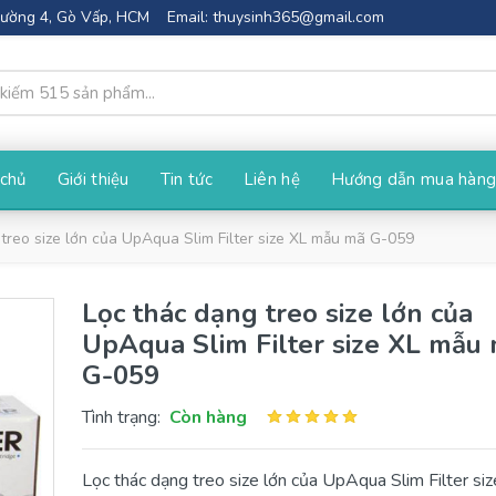
Phường 4, Gò Vấp, HCM
Email:
thuysinh365@gmail.com
 chủ
Giới thiệu
Tin tức
Liên hệ
Hướng dẫn mua hàn
treo size lớn của UpAqua Slim Filter size XL mẫu mã G-059
Lọc thác dạng treo size lớn của
UpAqua Slim Filter size XL mẫu
G-059
Tình trạng:
Còn hàng
Lọc thác dạng treo size lớn của UpAqua Slim Filter si