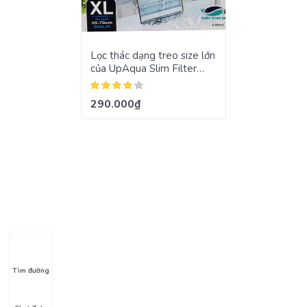
Lọc thác dạng treo size lớn
của UpAqua Slim Filter
size XL mẫu mã G-059
290.000₫
Tìm đường