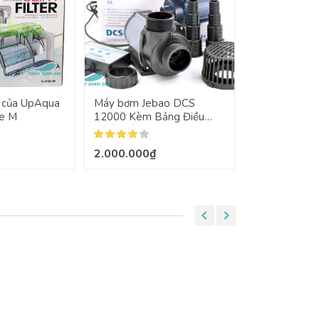
o của UpAqua
Máy bơm Jebao DCS
Sủi c02 Mufan inox siêu
ze M
12000 Kèm Bảng Điều
mịn
Khiển Công Suất Bơm
2.000.000₫
180.000₫