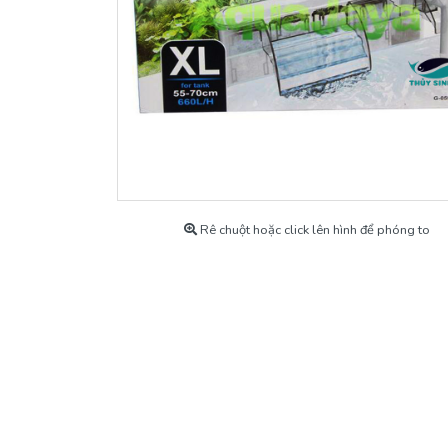
Máy Bơm
Khoáng Cho Tép
Máy Sủi Oxy
Thiết bị Co2
Thức Ăn Cho Cá Cảnh
Thuốc & Chế Phẩm
Rê chuột hoặc click lên hình để phóng to
Tép Cảnh Và Cá Cảnh
Phụ kiện cá cảnh
Hàng Chính Hãng Có Bảo Hành
Hồ Thủy Sinh Mẫu
Máy Lạnh, Chiller Làm Lạnh