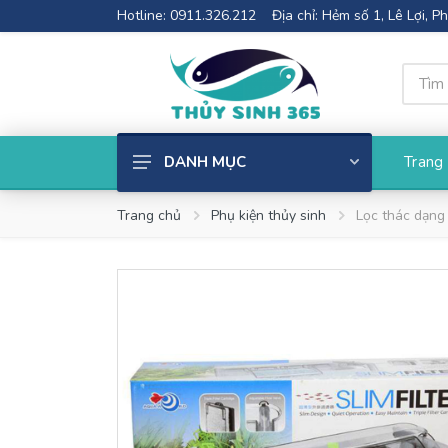
Hotline: 0911.326.212
Địa chỉ: Hẻm số 1, Lê Lợi, 
Trang
DANH MỤC
Cây thủy sinh
Trang chủ
Phụ kiện thủy sinh
Lọc thác dạng 
Phụ kiện thủy sinh
Bể cá mini
Thiết Bị Lọc
Đèn Thủy Sinh
Phân nền thủy sinh
Cốt nền