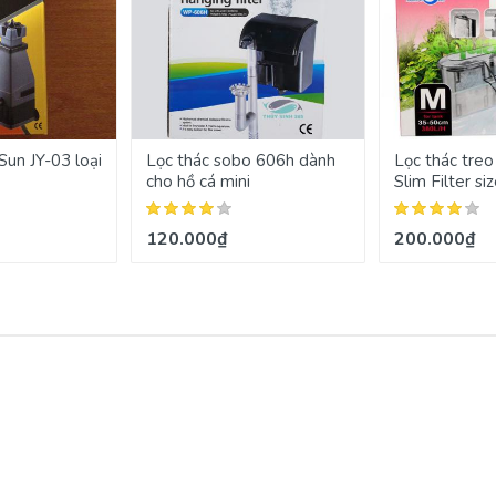
un JY-03 loại
Lọc thác sobo 606h dành
Lọc thác tre
cho hồ cá mini
Slim Filter si
120.000₫
200.000₫