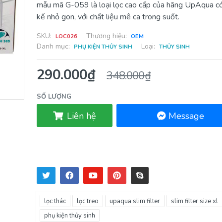
mẫu mã G-059 là loại lọc cao cấp của hãng UpAqua có
kế nhỏ gon, với chất liệu mê ca trong suốt.
SKU:
Thương hiệu:
LOC026
OEM
Danh mục:
Loại:
PHỤ KIỆN THỦY SINH
THỦY SINH
290.000₫
348.000₫
SỐ LƯỢNG
Liên hệ
Message
lọc thác
lọc treo
upaqua slim filter
slim filter size xl
phụ kiện thủy sinh