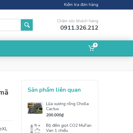
Kiểm tra đơn hàng
Chăm sóc khách hàng
0911.326.212
0
g
Sản phẩm liên quan
 mã
Lũa xương rồng Cholla
Cactus
200.000₫
Bộ đếm giọt CO2 MuFan
zeXL
Van 1 chiều