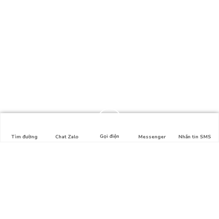
Gọi điện
Tìm đường
Chat Zalo
Messenger
Nhắn tin SMS
Liên hệ
Địa chỉ: Hẻm số 1, Lê Lợi, Phường 4, Gò Vấp, HCM
Hotline: 0911.326.212