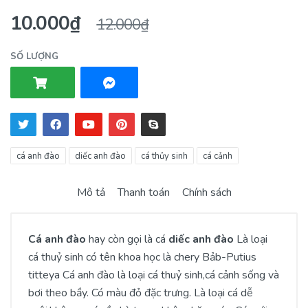
10.000₫
12.000₫
SỐ LƯỢNG
cá anh đào
diếc anh đào
cá thủy sinh
cá cảnh
Mô tả
Thanh toán
Chính sách
Cá anh đào
hay còn gọi là cá
diếc anh đào
Là loại
cá thuỷ sinh có tên khoa học là chery Bảb-Putius
titteya Cá anh đào là loại cá thuỷ sinh,cá cảnh sống và
bơi theo bầy. Có màu đỏ đặc trưng. Là loại cá dễ