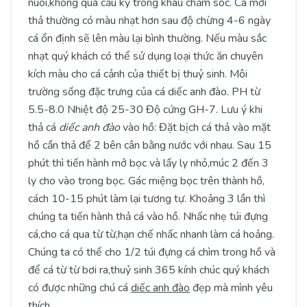
nuôi,không quá cầu kỳ trong khâu chăm sóc. Cá mới
thả thường có màu nhạt hơn sau độ chừng 4-6 ngày
cá ổn định sẽ lên màu lại bình thường. Nếu màu sắc
nhạt quý khách có thể sử dụng loại thức ăn chuyên
kích màu cho cá cảnh của thiết bị thuỷ sinh. Môi
trường sống đặc trưng của cá diếc anh đào. PH từ
5.5-8.0 Nhiệt độ 25-30 Độ cứng GH-7. Lưu ý khi
thả cá
diếc anh đào
vào hồ: Đặt bịch cá thả vào mặt
hồ cần thả để 2 bên cân bằng nước với nhau. Sau 15
phút thì tiến hành mở bọc và lấy ly nhỏ,múc 2 đến 3
ly cho vào trong bọc. Gác miệng bọc trên thành hồ,
cách 10-15 phút làm lại tương tự. Khoảng 3 lần thì
chúng ta tiến hành thả cá vào hồ. Nhấc nhẹ túi đựng
cá,cho cá qua từ từ,hạn chế nhấc nhanh làm cá hoảng.
Chúng ta có thể cho 1/2 túi đựng cá chìm trong hồ và
để cá từ từ bơi ra,thuỷ sinh 365 kính chúc quý khách
có được những chú cá
diếc anh đào
đẹp mà mình yêu
thích.