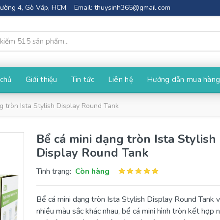
Phường 4, Gò Vấp, HCM
Email:
thuysinh365@gmail.com
 chủ
Giới thiệu
Tin tức
Liên hệ
Hướng dẫn mua hàn
g tròn Ista Stylish Display Round Tank
Bể cá mini dạng tròn Ista Stylish
Display Round Tank
Tình trạng:
Còn hàng
Bể cá mini dạng tròn Ista Stylish Display Round Tank v
nhiều màu sắc khác nhau, bể cá mini hình tròn kết hợp 