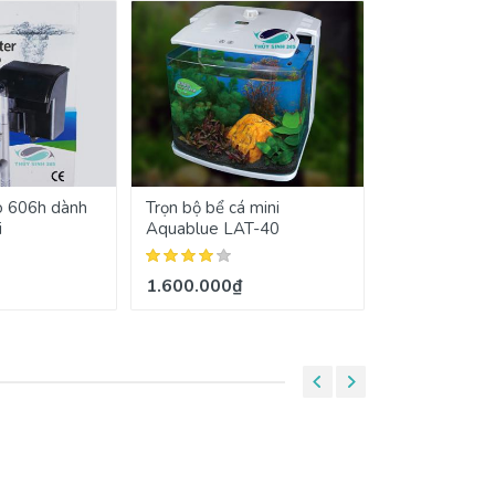
o 606h dành
Trọn bộ bể cá mini
Bể cá mini kí
i
Aquablue LAT-40
Classica Eco
khẩu Singapo
1.600.000₫
1.650.000₫