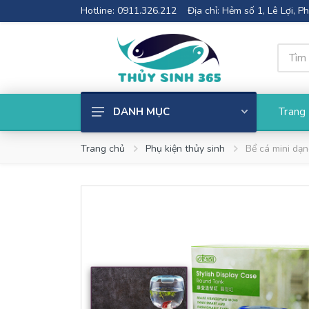
Hotline: 0911.326.212
Địa chỉ: Hẻm số 1, Lê Lợi, 
Trang
DANH MỤC
Cây thủy sinh
Trang chủ
Phụ kiện thủy sinh
Bể cá mini dạn
Phụ kiện thủy sinh
Bể cá mini
Thiết Bị Lọc
Đèn Thủy Sinh
Phân nền thủy sinh
Cốt nền