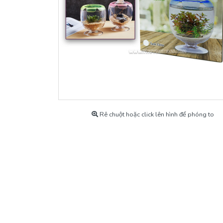
Máy Bơm
Khoáng Cho Tép
Máy Sủi Oxy
Thiết bị Co2
Thức Ăn Cho Cá Cảnh
Thuốc & Chế Phẩm
Rê chuột hoặc click lên hình để phóng to
Tép Cảnh Và Cá Cảnh
Phụ kiện cá cảnh
Hàng Chính Hãng Có Bảo Hành
Hồ Thủy Sinh Mẫu
Máy Lạnh, Chiller Làm Lạnh