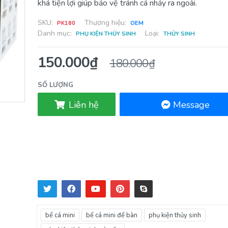
khá tiện lợi giúp bảo vệ tránh cá nhảy ra ngoài.
SKU:
Thương hiệu:
PK160
OEM
Danh mục:
Loại:
PHỤ KIỆN THỦY SINH
THỦY SINH
150.000₫
180.000₫
SỐ LƯỢNG
Liên hệ
Message
bể cá mini
bể cá mini để bàn
phụ kiện thủy sinh