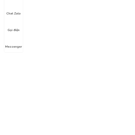
Chat Zalo
Gọi điện
Messenger
Liên hệ
Địa chỉ: Hẻm số 1, Lê Lợi, Phường 4, Gò Vấp, HC
Hotline: 0911.326.212
Email:
thuysinh365@gmail.com