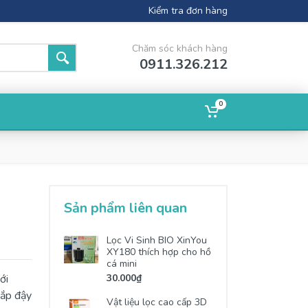
Kiểm tra đơn hàng
Chăm sóc khách hàng
0911.326.212
0
g
Sản phẩm liên quan
Lọc Vi Sinh BIO XinYou
XY180 thích hợp cho hồ
cá mini
ới
30.000₫
nắp đậy
Vật liệu lọc cao cấp 3D