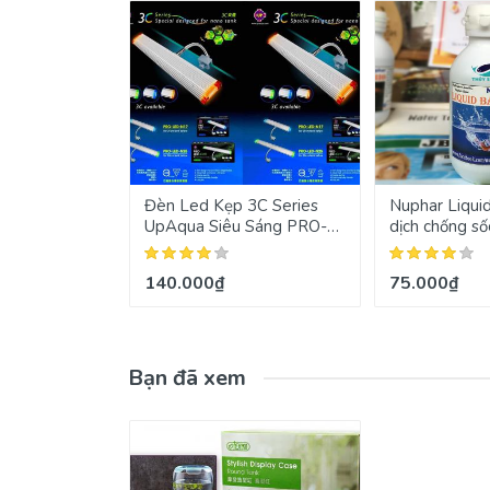
Đèn Led Kẹp 3C Series
Nuphar Liqui
UpAqua Siêu Sáng PRO-
dịch chống số
LED-N17
140.000₫
75.000₫
Bạn đã xem