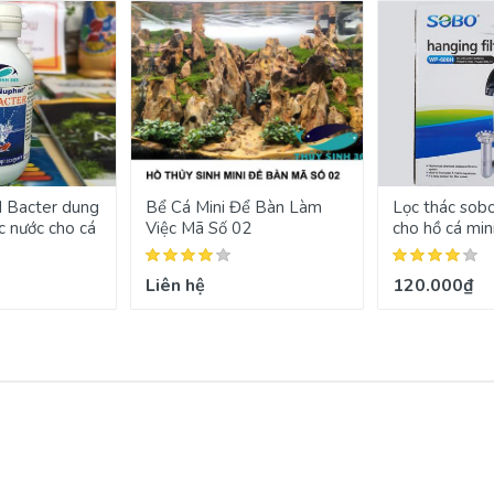
d Bacter dung
Bể Cá Mini Để Bàn Làm
Lọc thác sob
c nước cho cá
Việc Mã Số 02
cho hồ cá min
Liên hệ
120.000₫