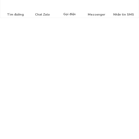
Gọi điện
Tìm đường
Chat Zalo
Messenger
Nhắn tin SMS
Liên hệ
Địa chỉ: Hẻm số 1, Lê Lợi, Phường 4, Gò Vấp, HCM
Hotline: 0911.326.212
Email:
thuysinh365@gmail.com
Bản đồ
Tổng quan
Giới thiệu
Liên hệ
Chính sách mua hàng
Hướng dẫn mua hàng