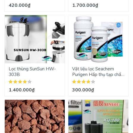
420.000₫
1.700.000₫
Lọc thùng SunSun HW-
Vật liệu lọc Seachem
303B
Purigen Hấp thụ tạp chất
khử độc nước
1.400.000₫
300.000₫