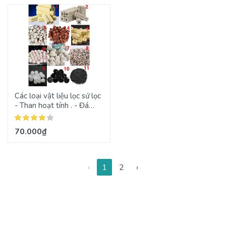
Các loại vật liệu lọc sứ lọc
- Than hoạt tính . - Đá
Maifan Và nhiều loại khác
70.000₫
‹
1
2
›