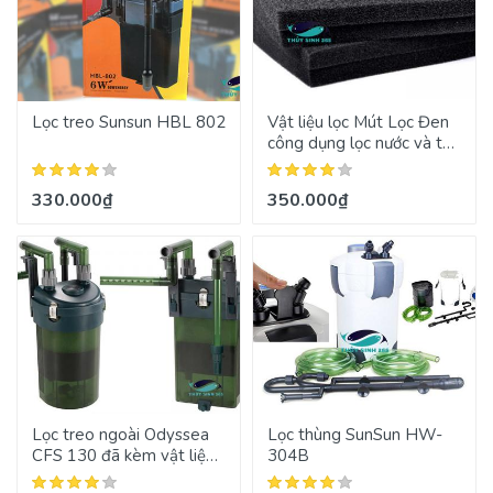
Lọc treo Sunsun HBL 802
Vật liệu lọc Mút Lọc Đen
công dụng lọc nước và tạo
vi sinh
330.000₫
350.000₫
Lọc treo ngoài Odyssea
Lọc thùng SunSun HW-
CFS 130 đã kèm vật liệu
304B
lọc