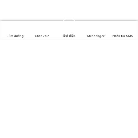
Gọi điện
Tìm đường
Chat Zalo
Messenger
Nhắn tin SMS
Liên hệ
Địa chỉ: Hẻm số 1, Lê Lợi, Phường 4, Gò Vấp, HCM
Hotline: 0911.326.212
Email:
thuysinh365@gmail.com
Bản đồ
Tổng quan
Giới thiệu
Liên hệ