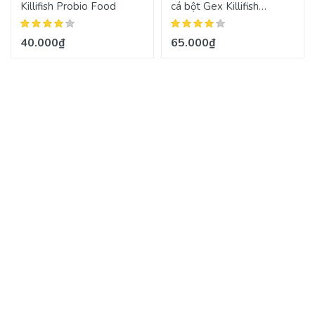
Killifish Probio Food
cá bột Gex Killifish
Powder Food
40.000₫
65.000₫